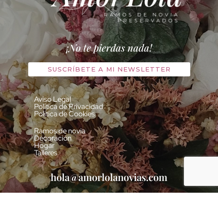
¡No te pierdas nada!
SUSCRÍBETE A MI NEWSLETTER
Aviso Legal
Política de Privacidad
Política de Cookies
Ramos de novia
Decoración
Hogar
Talleres
hola@amorlolanovias.com
637 278 580