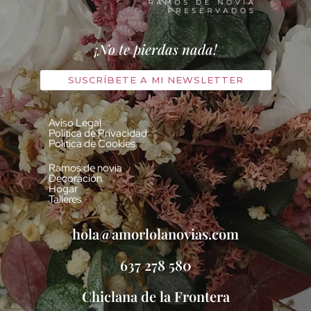
¡No te pierdas nada!
SUSCRÍBETE A MI NEWSLETTER
Aviso Legal
Política de Privacidad
Política de Cookies
Ramos de novia
Decoración
Hogar
Talleres
hola@amorlolanovias.com
637 278 580
Chiclana de la Frontera