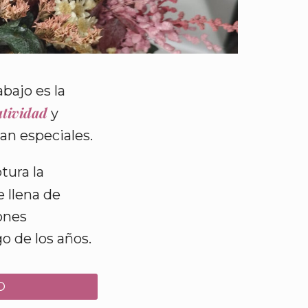
bajo es la
atividad
y
n especiales.
tura la
e llena de
ones
o de los años.
O