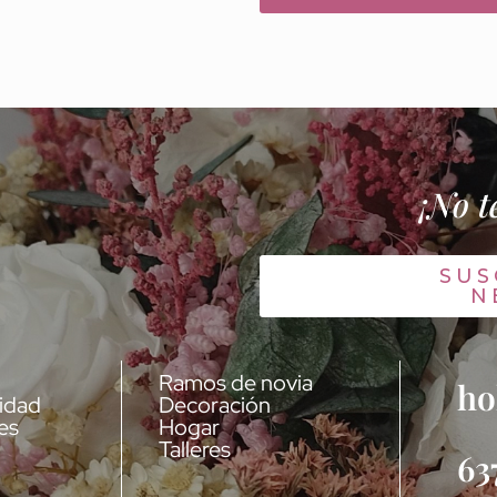
¡No t
SUS
N
Ramos de novia
ho
cidad
Decoración
es
Hogar
Talleres
63