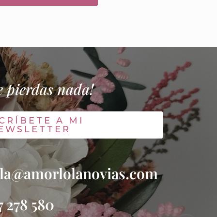
e pierdas nada!
CRÍBETE A MI
EWSLETTER
la@amorlolanovias.com
7 278 580