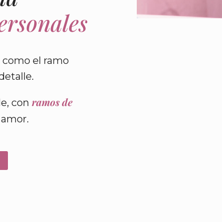
personales
 como el ramo
etalle.
ramos de
le, con
 amor.