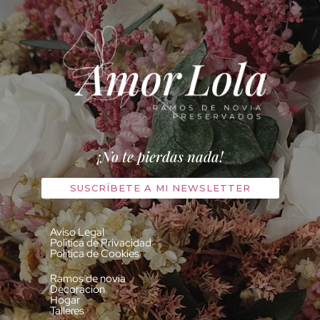
¡No te pierdas nada!
SUSCRÍBETE A MI NEWSLETTER
Aviso Legal
Política de Privacidad
Política de Cookies
Ramos de novia
Decoración
Hogar
Talleres